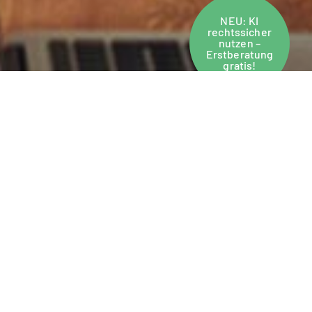
NEU: KI
rechtssicher
nutzen –
Erstberatung
gratis!
Hallo und herzlich
willkommen bei der
KenZooM GmbH
in
Darmstadt…
…und ja, auch wir sind die Größten,
Schönsten & Besten – so wie alle